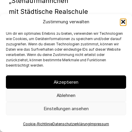
„Stehaufmännchen“
mit Städtische Realschule
Zustimmung verwalten
Lichtenau
2017
Um dir ein optimales Erlebnis zu bieten, verwenden wir Technologien
wie Cookies, um Geräteinformationen zu speichern und/oder darauf
zuzugreifen. Wenn du diesen Technologien zustimmst, können wir
Daten wie das Surfverhalten oder eindeutige IDs auf dieser Website
„Stehaufmännchen“
verarbeiten. Wenn du deine Zustimmung nicht erteilst oder
zurückziehst, können bestimmte Merkmale und Funktionen
Gesamtschule
beeinträchtigt werden.
Bielefeld
Akzeptieren
2017
Ablehnen
„kreativ-produktiv“
Einstellungen ansehen
für die Creativ.Spaces Roadshow,
CREATIVE.NRW
Cookie-Richtlinie
Datenschutzerklärung
Impressum